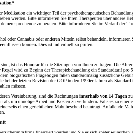
kation“
ner Medikation ein wichtiger Teil der psychotherapeutischen Behandlun
ieben werden. Bitte informieren Sie Ihren Therapeuten über andere Be
 dementsprechende zu beraten. Bitte informieren Sie im Verlauf der T
ohol oder Cannabis oder anderen Mitteln selbst behandeln, informieren S
einflussen können. Dies ist individuell zu prüfen.
r sind, ist das Honorar für die Sitzungen von Ihnen zu tragen. Die Ab
r Regel wird zu Beginn der Therapiebehandlung ein Standardtarif pro 
dem biografischen Fragebogen fallen standardmäßig zusätzliche Gebüh
 die bei der letzten Revision der GOP in den 1990er Jahren als Standard
zahlen müssen.
nderen Vereinbarung, sind die Rechnungen
innerhalb von 14 Tagen
zu
r ab, um unnötige Arbeit und Kosten zu verhindern. Falls es zu eine
einerseits einen gerichtlichen Mahnbescheid beantragt. Anfallende Ma
en.
nft
 Versicherungsfirma finanziert werden und Sie es sich später wünschen,