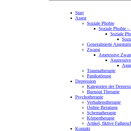
Start
Angst
Soziale Phobie
Soziale Phobie – 
Soziale Pho
Sozi
Generalisierte Angststö
Zwang
Aggressive Zwang
Aggressive
Aggr
Traumatherapie
Panikstörung
Depression
Kategorien der Depress
Burnout Therapie
Psychotherapie
Verhaltenstherapie
Online Beratung
Schematherapie
Körpertherapie
Artikel, fiktive Fallges
Kontakt