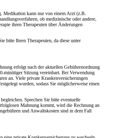
g. Medikation kann nur von einem Arzt (z.B.
handlungsverfahren, ob medizinische oder andere,
herapie ihren Therapeuten über Änderungen
ie bitte Ihren Therapeuten, da diese unter
rechnung erfolgt nach der aktuellen Gebührenordnung
50-minütiger Sitzung vereinbart. Bei Verwendung
ren an. Viele private Krankenversicherungen
 festgelegt wurden, sodass Sie möglicherweise einen
 begleichen. Sprechen Sie bitte eventuelle
r erfolglosen Mahnung kommt, wird die Rechnung an
hngebühren und Anwaltskosten sind in dem Fall
 in eine private Krankenversicherung zu wechseln