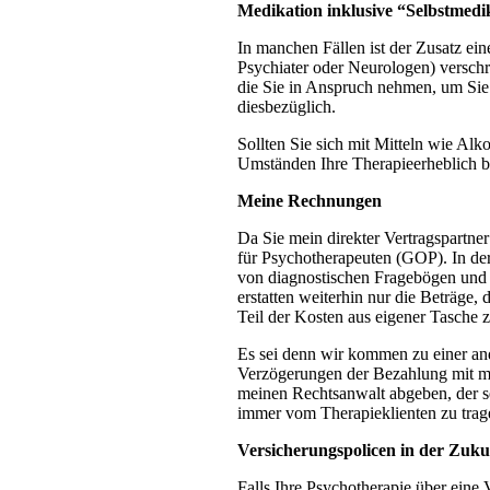
Medikation inklusive “Selbstmedi
In manchen Fällen ist der Zusatz ei
Psychiater oder Neurologen) verschr
die Sie in Anspruch nehmen, um Sie
diesbezüglich.
Sollten Sie sich mit Mitteln wie Alk
Umständen Ihre Therapieerheblich be
Meine Rechnungen
Da Sie mein direkter Vertragspartne
für Psychotherapeuten (GOP). In de
von diagnostischen Fragebögen und 
erstatten weiterhin nur die Beträge,
Teil der Kosten aus eigener Tasche 
Es sei denn wir kommen zu einer a
Verzögerungen der Bezahlung mit mi
meinen Rechtsanwalt abgeben, der s
immer vom Therapieklienten zu trag
Versicherungspolicen in der Zuku
Falls Ihre Psychotherapie über eine