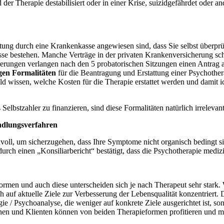
er Therapie destabilisiert oder in einer Krise, suizidgefährdet oder an
stattung durch eine Krankenkasse angewiesen sind, dass Sie selbst über
se bestehen. Manche Verträge in der privaten Krankenversicherung sch
erungen verlangen nach den 5 probatorischen Sitzungen einen Antrag a
tigen Formalitäten
für die Beantragung und Erstattung einer Psychother
ald wissen, welche Kosten für die Therapie erstattet werden und damit 
elbstzahler zu finanzieren, sind diese Formalitäten natürlich irrelevant
ndlungsverfahren
nvoll, um sicherzugehen, dass Ihre Symptome nicht organisch bedingt si
urch einen „Konsiliarbericht“ bestätigt, dass die Psychotherapie mediz
ormen und auch diese unterscheiden sich je nach Therapeut sehr stark. W
h auf aktuelle Ziele zur Verbesserung der Lebensqualität konzentriert. 
e / Psychoanalyse, die weniger auf konkrete Ziele ausgerichtet ist, son
innen und Klienten können von beiden Therapieformen profitieren und 