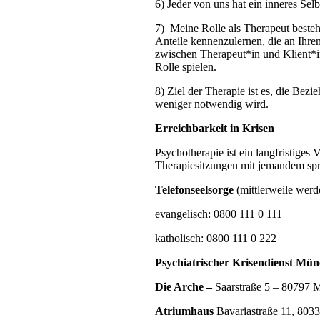
6) Jeder von uns hat ein inneres Selbs
7) Meine Rolle als Therapeut besteh
Anteile kennenzulernen, die an Ihren
zwischen Therapeut*in und Klient*in
Rolle spielen.
8) Ziel der Therapie ist es, die Bez
weniger notwendig wird.
Erreichbarkeit in Krisen
Psychotherapie ist ein langfristiges V
Therapiesitzungen mit jemandem spr
Telefonseelsorge
(mittlerweile werd
evangelisch: 0800 111 0 111
katholisch: 0800 111 0 222
Psychiatrischer Krisendienst Mü
Die Arche –
Saarstraße 5 – 80797 M
Atriumhaus
Bavariastraße 11, 803