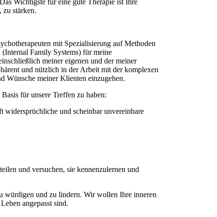
Das Wichtigste für eine gute Therapie ist Ihre
, zu stärken.
sychotherapeuten mit Spezialisierung auf Methoden
l (Internal Family Systems) für meine
inschließlich meiner eigenen und der meiner
ohärent und nützlich in der Arbeit mit der komplexen
und Wünsche meiner Klienten einzugehen.
 Basis für unsere Treffen zu haben:
oft widersprüchliche und scheinbar unvereinbare
teilen und versuchen, sie kennenzulernen und
u würdigen und zu lindern. Wir wollen Ihre inneren
s Leben angepasst sind.