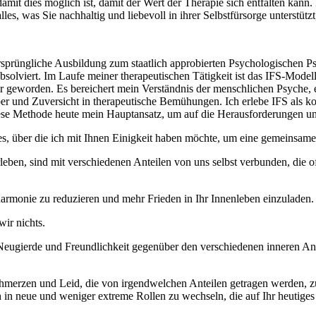
mit dies möglich ist, damit der Wert der Therapie sich entfalten kann. 
les, was Sie nachhaltig und liebevoll in ihrer Selbstfürsorge unterstützt
sprüngliche Ausbildung zum staatlich approbierten Psychologischen P
solviert. Im Laufe meiner therapeutischen Tätigkeit ist das IFS-Model
 geworden. Es bereichert mein Verständnis der menschlichen Psyche, e
über und Zuversicht in therapeutische Bemühungen. Ich erlebe IFS als k
iese Methode heute mein Hauptansatz, um auf die Herausforderungen 
es, über die ich mit Ihnen Einigkeit haben möchte, um eine gemeinsame
erleben, sind mit verschiedenen Anteilen von uns selbst verbunden, die 
armonie zu reduzieren und mehr Frieden in Ihr Innenleben einzuladen.
ir nichts.
 Neugierde und Freundlichkeit gegenüber den verschiedenen inneren An
Schmerzen und Leid, die von irgendwelchen Anteilen getragen werden, z
h in neue und weniger extreme Rollen zu wechseln, die auf Ihr heutige