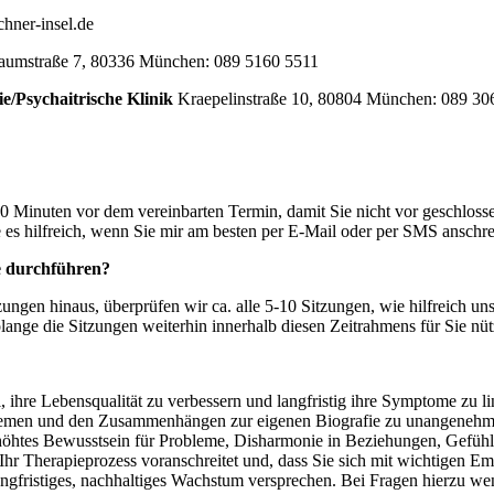
hner-insel.de
umstraße 7, 80336 München: 089 5160 5511
ie/Psychaitrische Klinik
Kraepelinstraße 10, 80804 München: 089 30
Minuten vor dem vereinbarten Termin, damit Sie nicht vor geschlossene
e es hilfreich, wenn Sie mir am besten per E-Mail oder per SMS anschre
e durchführen?
ungen hinaus, überprüfen wir ca. alle 5-10 Sitzungen, wie hilfreich unse
lange die Sitzungen weiterhin innerhalb diesen Zeitrahmens für Sie nütz
 ihre Lebensqualität zu verbessern und langfristig ihre Symptome zu lin
lemen und den Zusammenhängen zur eigenen Biografie zu unangenehm
öhtes Bewusstsein für Probleme, Disharmonie in Beziehungen, Gefühle
 Ihr Therapieprozess voranschreitet und, dass Sie sich mit wichtigen E
angfristiges, nachhaltiges Wachstum versprechen. Bei Fragen hierzu wen