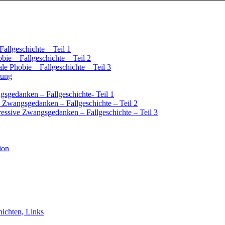
Fallgeschichte – Teil 1
bie – Fallgeschichte – Teil 2
ale Phobie – Fallgeschichte – Teil 3
rung
sgedanken – Fallgeschichte- Teil 1
 Zwangsgedanken – Fallgeschichte – Teil 2
essive Zwangsgedanken – Fallgeschichte – Teil 3
ion
chichten, Links