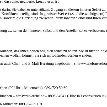
t, das ruhig, neugierig, kreativ usw. ist.
t darin, Sie dabei zu unterstützen, Zugang zu diesem inneren Selbst z
 Konflikten beteiligt sind. In gewisser Weise ist/sind die wichtigste(n
, sondern die Beziehung zwischen Ihrem inneren Selbst und Ihren vers
iehung zwischen dem inneren Selbst und den Anteilen so zu verbessern,
orhaben, das Ihnen helfen soll, sich selbst zu helfen. Sie ist nicht für 
echen wollen, können Sie sich an folgenden Stellen wenden:
en auch Chat- und E-Mail-Beratung angeboten – s. www.telefonseelsor
nchen
(09 Uhr – Mitternacht): 089/ 729 59 60
ünchen – https://die-arche.de – 089/334041 (Hilfe in Lebenskrisen inkl
36 München: 089 7678 9118