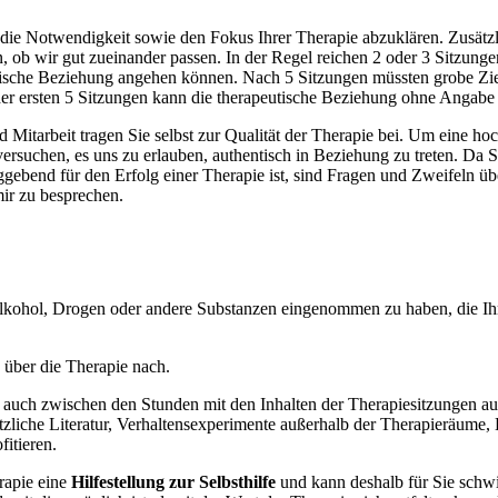
 die Notwendigkeit sowie den Fokus Ihrer Therapie abzuklären. Zusätz
 ob wir gut zueinander passen. In der Regel reichen 2 oder 3 Sitzungen
utische Beziehung angehen können. Nach 5 Sitzungen müssten grobe Ziel
b der ersten 5 Sitzungen kann die therapeutische Beziehung ohne Anga
d Mitarbeit tragen Sie selbst zur Qualität der Therapie bei. Um eine h
ersuchen, es uns zu erlauben, authentisch in Beziehung zu treten. Da St
gebend für den Erfolg einer Therapie ist, sind Fragen und Zweifeln üb
mir zu besprechen.
ohol, Drogen oder andere Substanzen eingenommen zu haben, die Ihre
über die Therapie nach.
ich auch zwischen den Stunden mit den Inhalten der Therapiesitzungen 
zliche Literatur, Verhaltensexperimente außerhalb der Therapieräume,
fitieren.
rapie eine
Hilfestellung zur Selbsthilfe
und kann deshalb für Sie schwie