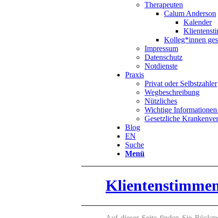
Therapeuten
Calum Anderson
Kalender
Klientens
Kolleg*innen ges
Impressum
Datenschutz
Notdienste
Praxis
Privat oder Selbstzahler
Wegbeschreibung
Nützliches
Wichtige Informationen 
Gesetzliche Krankenve
Blog
EN
Suche
Menü
Klientenstimme
Auf dieser Seite finden Sie Rückm