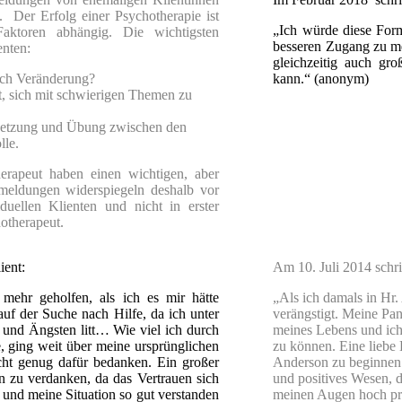
Der Erfolg einer Psychotherapie ist
„Ich würde diese Form
aktoren abhängig.
Die wichtigsten
besseren Zugang zu 
enten:
gleichzeitig auch g
nach Veränderung?
kann.“ (anonym)
ft, sich mit schwierigen Themen zu
rsetzung und Übung zwischen den
lle.
erapeut haben einen wichtigen, aber
meldungen widerspiegeln deshalb vor
duellen Klienten und nicht in erster
otherapeut.
ient:
Am 10. Juli 2014 schri
mehr geholfen, als ich es mir hätte
„Als ich damals in Hr.
uf der Suche nach Hilfe, da ich unter
verängstigt. Meine Pan
und Ängsten litt… Wie viel ich durch
meines Lebens und ich 
e, ging weit über meine ursprünglichen
zu können. Eine liebe 
cht genug dafür bedanken. Ein großer
Anderson zu beginnen
n zu verdanken, da das Vertrauen sich
und positives Wesen, d
 und meine Situation so gut verstanden
meinen Augen hoch pro