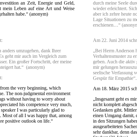
nvestition an Zeit, Energie und Geld,
durch meine Seele dur
at mein Leben auf eine Art und Weise
wieder erleichtert. Sic
 gehalten habe.“ (anonym)
aber ich zehre heute n
Lage Situationen zu m
erschienen…“ (anony
t:
Am 22. Juni 2014 schri
on anders umzugehen, dank Ihrer
„Bei Herrn Anderson h
Es geht mir auch im Vergleich zum
Verhaltensmuster zu 
er. Ein großer Fortschritt, der meine
geben. Auch die aktiv 
steigert hat.“ (anonym)
mir gelungen herauszu
seelische Verfassung 
t:
Gespür für Empathie“
e from the very beginning, which
Am 18. März 2015 schr
ssue. The non-judgmental environment
ings without having to worry about
„Insgesamt geht es mir
ppreciated his competence very much,
nicht komplett abgesch
speaker I was particularly glad to
Gedanken gibt. Mittle
 Most of all I was happy that, among
einen Umgang damit, d
e positive outlook on life.“
in den Sitzungen haben
ausgearbeiteten Sache
sehr dankbar, denn das