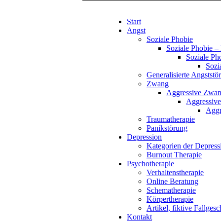
Start
Angst
Soziale Phobie
Soziale Phobie – 
Soziale Pho
Sozi
Generalisierte Angststö
Zwang
Aggressive Zwang
Aggressive
Aggr
Traumatherapie
Panikstörung
Depression
Kategorien der Depress
Burnout Therapie
Psychotherapie
Verhaltenstherapie
Online Beratung
Schematherapie
Körpertherapie
Artikel, fiktive Fallges
Kontakt