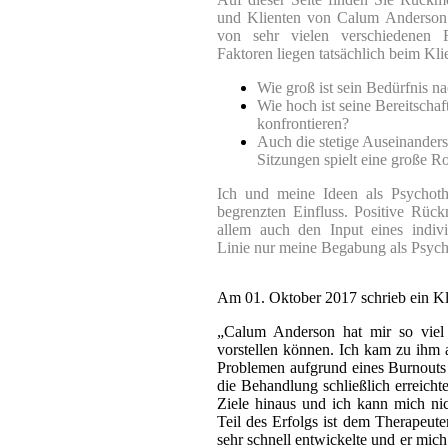
und Klienten von Calum Anderson. 
von sehr vielen verschiedenen F
Faktoren liegen tatsächlich beim Kli
Wie groß ist sein Bedürfnis 
Wie hoch ist seine Bereitscha
konfrontieren?
Auch die stetige Auseinande
Sitzungen spielt eine große Ro
Ich und meine Ideen als Psychoth
begrenzten Einfluss.
Positive Rück
allem auch den Input eines indivi
Linie nur meine Begabung als Psych
Am 01. Oktober 2017 schrieb ein Kl
„Calum Anderson hat mir so viel 
vorstellen können. Ich kam zu ihm a
Problemen aufgrund eines Burnouts 
die Behandlung schließlich erreicht
Ziele hinaus und ich kann mich ni
Teil des Erfolgs ist dem Therapeute
sehr schnell entwickelte und er mich