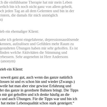
ch die einfühlsame Therapie hat mir mein Leben
herlich bin ich noch nicht ganz von allem geheilt,
och jeden Tag an all dem Gelernten und bin in der
eistern, die damals für mich unmöglich
m)
eb ein ehemaliger Klient:
abe ich gelernt eingefahrene, depressionsauslösende
erkennen, aufzulösen und Gefühlen mehr Raum zu
gestalteten Übungen haben mir sehr geholfen. Es ist
finden welche Aktivitäten die Stimmung und
verbessern. Sehr angenehm ist Herr Andersons
. (anonym)
ieb ein Klient:
 soweit ganz gut, auch wenn das ganze natürlich
lossen ist und es schon hin und wieder (Zwangs-)
rweile hat man aber eine gewisse Erfahrung und
er das ganze in geordnete Bahnen bringt. Die Tipps
 mir gut geholfen und ich denke häufig an die
n und auch Übungen. Für die Tipps war und bin ich
 hat meine Lebensqualität schon stark gesteigert.“