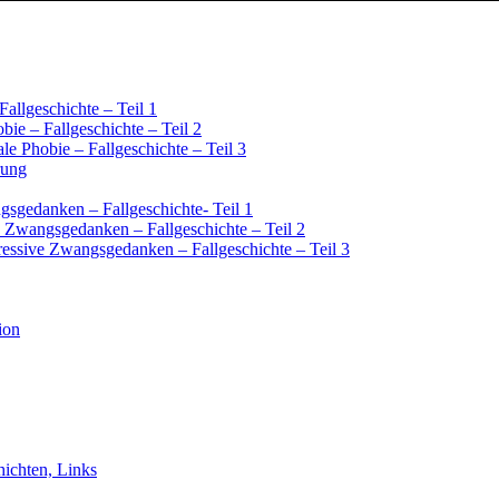
Fallgeschichte – Teil 1
bie – Fallgeschichte – Teil 2
ale Phobie – Fallgeschichte – Teil 3
rung
sgedanken – Fallgeschichte- Teil 1
 Zwangsgedanken – Fallgeschichte – Teil 2
essive Zwangsgedanken – Fallgeschichte – Teil 3
ion
chichten, Links