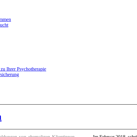
timmen
ucht
zu Ihrer Psychotherapie
rsicherung
n
eldungen von ehemaligen Klientinnen
Im Februar 2018 schri