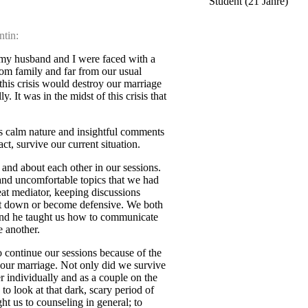
Student (21 Jahre)
ntin:
 my husband and I were faced with a
rom family and far from our usual
 this crisis would destroy our marriage
. It was in the midst of this crisis that
s calm nature and insightful comments
t, survive our current situation.
and about each other in our sessions.
and uncomfortable topics that we had
at mediator, keeping discussions
ut down or become defensive. We both
And he taught us how to communicate
e another.
o continue our sessions because of the
 our marriage. Not only did we survive
r individually and as a couple on the
to look at that dark, scary period of
ght us to counseling in general; to