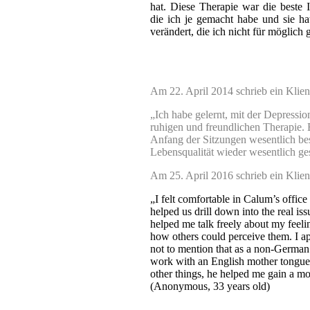
hat. Diese Therapie war die beste I
die ich je gemacht habe und sie h
verändert, die ich nicht für möglich
Am 22. April 2014 schrieb ein Klien
„Ich habe gelernt, mit der Depressi
ruhigen und freundlichen Therapie. 
Anfang der Sitzungen wesentlich bess
Lebensqualität wieder wesentlich ge
Am 25. April 2016 schrieb ein Klien
„I felt comfortable in Calum’s offic
helped us drill down into the real i
helped me talk freely about my feel
how others could perceive them. I a
not to mention that as a non-German 
work with an English mother tongue.
other things, he helped me gain a mor
(Anonymous, 33 years old)